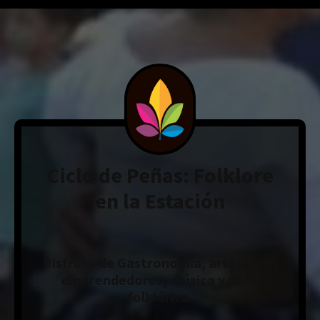
Ciclo de Peñas: Folklore
en la Estación
Disfruta de Gastronomía, artesanos,
emprendedores, música y peña
folklórica.